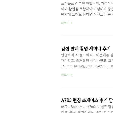
프리플로우 추천 안합니다. 가격이
이나 할인을 포함해야 가성비가 좋은
만약에 그래도 산다면 이벤트는 꼭 
모르니까요. 2020/08/01 - [정
더보기
2020/07/10 - [정보기술 IT
2020/07/09 - [정보기술 IT/프리
[정보기술 IT/프리플로우] - 프리플
감성 발레 촬영 세미나 후기
안녕하세요! 볼드예요~ 이번에는 
재미있고, 즐거웠던 세미나였고, 후
요! ㅋㅋ https://youtu.be/2
치 한전 정류장에 내리니 생각보다 
더보기
보니, 신재국 작가님 동창분이 운영
전리품을 딱 받으니! 카탈로그 하나,
135밀리로 선택했어요. AF 성능 
포커싱..
A7R3 런칭 쇼케이스 후기 당
태그 : Bold, 소니, a7m2, 이벤트 당첨,
리뷰, 충전, 후기이벤트, 소개, 미러리