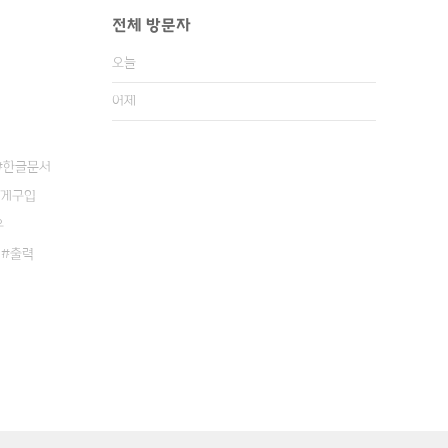
전체 방문자
오늘
어제
한글문서
게구입
우
출력