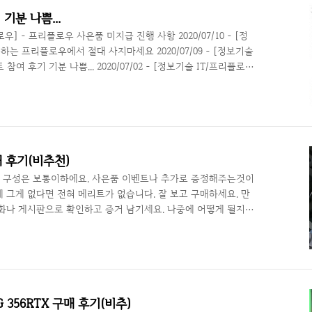
사람..
기분 나쁨...
플로우] - 프리플로우 사은품 미지급 진행 사항 2020/07/10 - [정
통하는 프리플로우에서 절대 사지마세요 2020/07/09 - [정보기술
여 후기 기분 나쁨... 2020/07/02 - [정보기술 IT/프리플로
매 후기 이번에 회사에서 사용할 용도로 구매한 PC로 키보드 마우
 참여 했어요. 상세페이지에서 본거 같았는데.. 여러 상품을 봤으
진을 공지사항 쇼핑스토리에서 확인하고 주문했어요. 결정적으로
니 확인해달라고 고객센터에 전화까지 했지요. 6..
 후기(비추천)
 구성은 보통이하에요. 사은품 이벤트나 추가로 증정해주는것이
 그게 없다면 전혀 메리트가 없습니다. 잘 보고 구매하세요. 만
화나 게시판으로 확인하고 증거 남기세요. 나중에 어떻게 될지
보기술 IT/프리플로우] - 프리플로우 사은품 미지급 진행 사항
/프리플로우] - 말이 안 통하는 프리플로우에서 절대 사지마세요
플로우] - 프리플로우 이벤트 참여 후기 기분 나쁨...2020/07/02 -
플로우 게이밍340A 구매 후기 이벤트 참여 포토 상품평을 쓰면 2
 356RTX 구매 후기(비추)