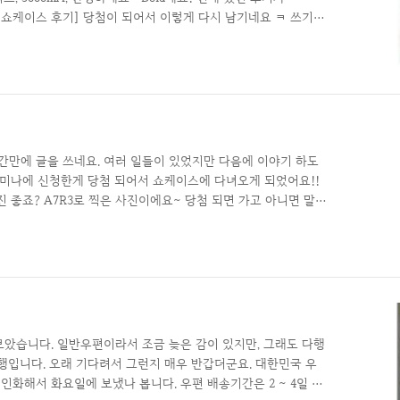
7R3 런칭 쇼케이스 후기] 당첨이 되어서 이렇게 다시 남기네요 ㅋ 쓰기
했으니까 써야죠~ 저는 5등에 당첨 되었어요. 메모리를 원한다
 없지요. 2등, 4등 짝수 등수가 메모리였으나 아깝게 5등으로
때는, 딱딱 핵심 위주로 포인트를 잘 잡았어야 하는데 너무 오래
게 날름 날름 썼더니 이런 ..
래간만에 글을 쓰네요. 여러 일들이 있었지만 다음에 이야기 하도
프로세미나에 신청한게 당첨 되어서 쇼케이스에 다녀오게 되었어요!!
 좋죠? A7R3로 찍은 사진이에요~ 당첨 되면 가고 아니면 말자
 떨어진 줄 알고 있었는데 하루 정도 늦게 연락이 와서 보니까
2월 3일 오전에 다녀왔습니다 제가 후기를 남기는 이유에요. 귀
 싶어서 그래요. 선물 받으면 후기 올리게요~ 집이 광주라서 서
일찍 갈 수도 있지만 더 멀리서 오는 친구와 같이 당첨 되어서 세
았습니다. 일반우편이라서 조금 늦은 감이 있지만, 그래도 다행
행입니다. 오래 기다려서 그런지 매우 반갑더군요. 대한민국 우
요일에 인화해서 화요일에 보냈나 봅니다. 우편 배송기간은 2 ~ 4일 이