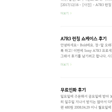
[2017/12/16 - [사진] - A
귀찮아서 안 쓸까도 했지만 쓰기로 
더보기
고 했으나 역시 원하는대로 되는 일이
마무으리~ 나름 순위를 분석해봤을 
간만에 글을 쓰다가 보니까 그냥 편하
A7R3 런칭 쇼케이스 후기
안녕하세요~ Bold에요. 정~말 오
록 하고! 이번에 Sony A7R3 
그래서 후기를 남기려고 합니다. 사진
고 생각하고 있었는데 연락이 안와서
더보기
당첨자 명단에 있더라구요~ 저는 1
찮아서 안 할려고 했는데, 선물 받고
울까지 올라가야 했어요 ㅠㅠ 아침 
미나 하루 일찍 출발 ..
무료인화 후기
일요일에 주문해서 금요일에 받아 보
히 일주일 지나서 받지는 않아서 다
편 480원 2008.04.29 이니 월