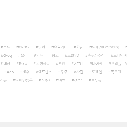
볼드
a7m2
영화
유틸리티
한글
도메인(Domain)
dwg
요리
인쇄
광고
토탈90
축구화추천
도메인싸
초대장
Bold
교생실습
추천
A7RIII
나이키
프리플로
A55
비추
애드센스
광주
사진
도메인
목포대
리뷰
도메인등록
Auto
여행
a7r3
트루뷰