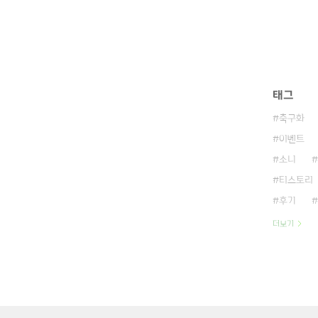
태그
축구화
이벤트
소니
티스토리
후기
더보기