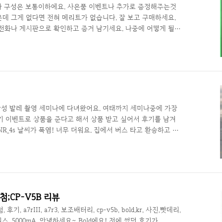
나 구성은 보통이하에요. 사은품 이벤트나 추가로 증정해주는것
데 그게 없다면 전혀 메리트가 없습니다. 잘 보고 구매하세요.
전화나 게시판으로 확인하고 증거 남기세요. 나중에 어떻게 될지
보기술 IT/프리플로우] - 프리플로우 사은품 미지급 진행 사항
/프리플로우] - 말이 안 통하는 프리플로우에서 절대 사지마세요
플로우] - 프리플로우 이벤트 참여 후기 기분 나쁨... 2020/07/02 -
로우 게이밍340A 구매 후기 사양은 CPU 라이젠5 마티스 ..
감성 발레 촬영 세미나에 다녀왔어요. 여태까지 세미나중에 가장
기 이벤트로 상품을 준다고 해서 상품 받고 싶어서 후기를 남겨
7h3FGNR_4s 날씨가 폭염! 너무 더워요. 집에서 버스 타고 환승하고 오
금방 도착했어요. 정류장이랑 가까운 장소 선택 굿! 나중에 알고
하는 커피숍이더라고요! 아무튼 도착해서 서명하고 카메라 선택,
 메모리 하나, 추첨권 하나 끝! 심플 카메라는 알파 9, 렌즈는
대박! 망원에 들어가는 소니 자체 개발 모터가 조용하면서도 빠른
첨;CP-V5B 리뷰
 후기, a7rIII, a7r3, 보조배터리, cp-v5b, bold.kr, 사진,빳데리,
스, 5000mA, 안녕하세요~ Bold에요! 전에 썼던 후기가