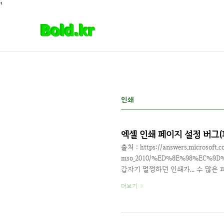
본문 바로가기
'
인쇄
엑셀 인쇄 페이지 설정 버그
출처 : https://answers.microsoft.c
mso_2010/%ED%8E%98%EC%9D%B
갑자기 멀쩡하던 인쇄가... 수 많은
정을 찾아봐도 이상한 점이 없다.심
더보기
된것? 하지만 찾을 수 없었고 이건
찾은 내용입니다. 출처에서는 드라
해봐라, 윈도우를 다시 깔아라 등등 별