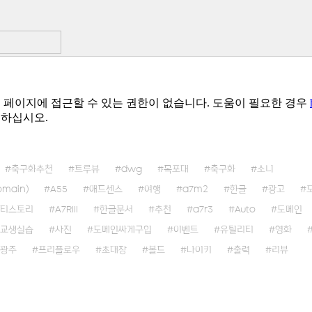
축구화추천
트루뷰
dwg
목포대
축구화
소니
main)
A55
애드센스
여행
a7m2
한글
광고
티스토리
A7RIII
한글문서
추천
a7r3
Auto
도메인
교생실습
사진
도메인싸게구입
이벤트
유틸리티
영화
광주
프리플로우
초대장
볼드
나이키
출력
리뷰