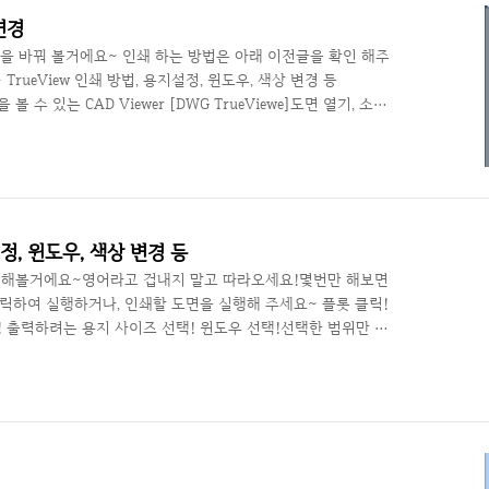
 변경
상을 바꿔 볼거에요~ 인쇄 하는 방법은 아래 이전글을 확인 해주
] - TrueView 인쇄 방법, 용지설정, 윈도우, 색상 변경 등
면을 볼 수 있는 CAD Viewer [DWG TrueViewe]도면 열기, 소개,
 잘 안 보이죠~ 캐드는 검정색 배경에서 작업하니 옐로우, 시안
면 잘 안 보여서 바꿔주면 보기 편하겠죠? 플롯! 인쇄 누르세요
 클릭! 쭉 나오죠~ 제일 간단한 방법은 모두다 검정색으로 나오
말고 다른 색상은 약간 회색으로 바뀌어서 나..
설정, 윈도우, 색상 변경 등
를 해볼거에요~영어라고 겁내지 말고 따라오세요!몇번만 해보면
클릭하여 실행하거나, 인쇄할 도면을 실행해 주세요~ 플롯 클릭!
출력하려는 용지 사이즈 선택! 윈도우 선택!선택한 범위만 출
는 커서가 스냅이 잡일거에요~ 인쇄 할 영역을 선택 합니다. 잘
하고 선택해주세요~현재 선택된 부분은 밝게, 아닌부분은 어둡게
 플롯 체크! 용지 크기에 딱 맞추려면 핏 투 페이퍼 체크!! 가로
. 클릭하보면서 맞는 방향으로 선택하세요~ 어떻게 인쇄될지 미
..