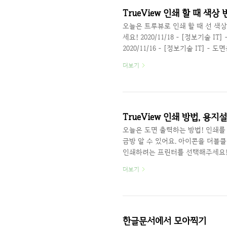
TrueView 인쇄 할 때 색상
오늘은 트루뷰로 인쇄 할 때 선 색
세요! 2020/11/18 - [정보기술 IT
2020/11/16 - [정보기술 IT] - 도
설치 여기 시안 색상이 흰 종이에는
더보기
등 밝은 색상이 잘 보이는데, 출력하
~ 플롯 스타일 테이블 풀다운 메뉴
는 모노크롬! 그레이 스케일은 희색
TrueView 인쇄 방법, 용지
오늘은 도면 출력하는 방법! 인쇄
금방 알 수 있어요. 아이콘을 더블
인쇄하려는 프린터를 선택해주세요! 
력하는 거에요~ 이제 선택 할 수 있
더보기
못 선택했다면 윈도우를 다시 클릭
나와요! 용지 중앙에 오도록 센터 더
세로 방향을 바꾸려면 선택해주세요
리보기 프리뷰 잘 선택이 되었다면 프
한글문서에서 모아찍기