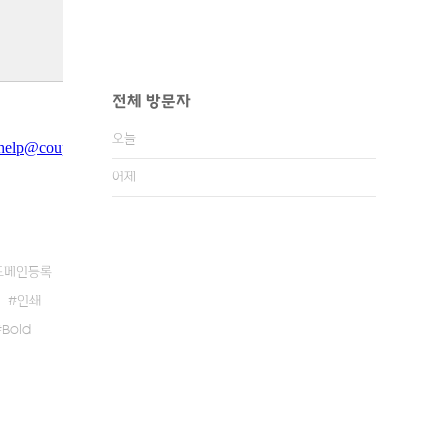
전체 방문자
오늘
어제
도메인등록
인쇄
Bold