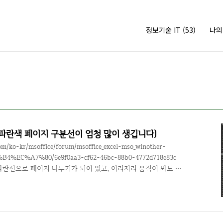
정보기술 IT
(53)
나
(파란색 페이지 구분선이 엄청 많이 생깁니다)
om/ko-kr/msoffice/forum/msoffice_excel-mso_winother-
4%EC%A7%80/6e9f0aa3-cf62-46bc-88b0-4772d718e83c
 파란선으로 페이지 나누기가 되어 있고, 이리저리 움직여 봐도 설
지어 다른 컴퓨터에서는 멀쩡하다.. 그렇다면 뭔가 설정이 잘 못
 버그라고 생각해서 엑셀 인쇄 페이지 설정 버그 라고 검색해서
이버 오류이니, 삭제하고 재설치 해라.지식인에는 엑셀을 재설치
 ..