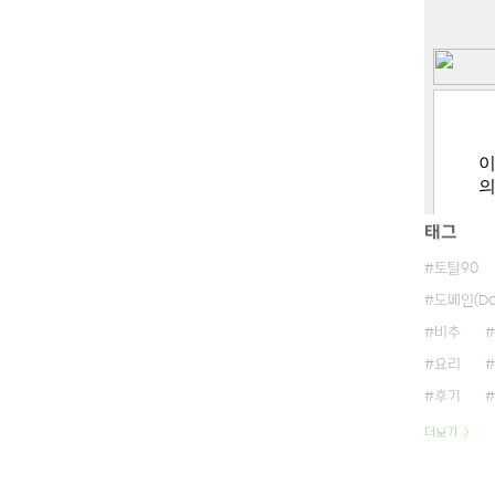
태그
토탈90
도메인(Do
비추
요리
후기
더보기