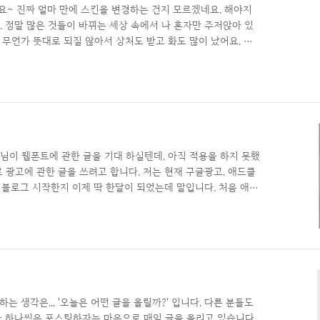
요~ 진짜 얼마 만에 스킨을 변경하는 건지 모르겠네요. 해야지
. 정말 많은 것들이 바뀌는 세상 속에서 나 혼자만 주저앉아 있
 무언가 뜻대로 되질 않아서 상처도 받고 화도 많이 났어요. 아
하고 수정해서 적용했어요. 기본 제공되는 스킨에서 제 입맛에 맞
도 꽤 오래됐던데 이제야 저도 반응형으로 바꿨네요. 광고는 애
까지 3종류가 들어가 있고요. PC, 모바일 모두 아주 다양하게
.. PC 화면에서는 오른쪽 상단에 메뉴가 바로 나오고요. 모바일에서
Vey님이 웹폰트에 관한 글을 기대 하실텐데, 아직 적용을 하지 못했
제로 광고에 관한 글을 쓰려고 합니다. 저는 현재 구글광고, 애드클
. 블로그 시작한지 이제 딱 한달이 되었는데 말입니다. 처음 애드
시작한지 불과 보름쯤 됐을 때 입니다. 세번의 시도 끝에 광고를
(?)하는 사이트 편에서 알렸던 http://nds.ft.co.kr/ 를 이용
 통과 하지 못했고, 다음으로 티스토리에 일주일정도 만에 신청
지 못했지만 얼마뒤 세번째 도전에서 시도해서 드디어 광고를 달
는 생각은... '오늘은 어떤 글을 올릴까?' 입니다. 다른 분들도
글 하나씩은 포스팅하자는 마음으로 매일 글을 올리고 있습니다