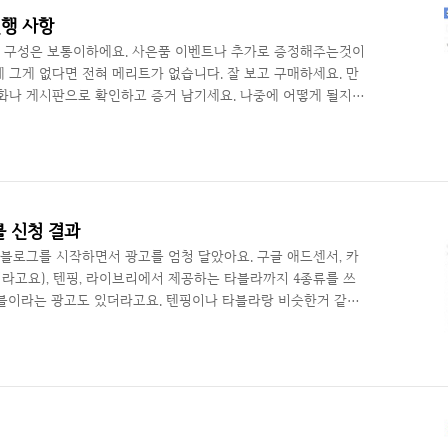
행 사항
 구성은 보통이하에요. 사은품 이벤트나 추가로 증정해주는것이
 그게 없다면 전혀 메리트가 없습니다. 잘 보고 구매하세요. 만
화나 게시판으로 확인하고 증거 남기세요. 나중에 어떻게 될지
보기술 IT/프리플로우] - 프리플로우 사은품 미지급 진행 사항
/프리플로우] - 말이 안 통하는 프리플로우에서 절대 사지마세요
플로우] - 프리플로우 이벤트 참여 후기 기분 나쁨...2020/07/02 -
플로우 게이밍340A 구매 후기 상황 요약6월 26일 구매언제 발송
블 신청 결과
 블로그를 시작하면서 광고를 엄청 달았아요. 구글 애드센서, 카
고요), 텐핑, 라이브리에서 제공하는 타블라까지 4종류를 쓰
이블이라는 광고도 있더라고요. 텐핑이나 타블라랑 비슷한거 같아
둥탁! 데이블의 트래픽 기준에 미달하여 승인이 반려되었습니다.
던지면서 다시 해오라고 할거 같은...) 아하...최근 7일 동안의 일
 승인이 된다고 하네요.조회수가 꽤 나와야 가능하겠어요. 아마도
른 광고는 제가 잘 나갈 때(쿨럭;) 달았던거라서 그렇다고 치고,