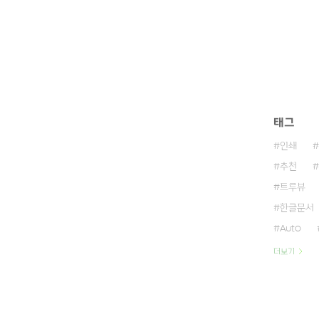
태그
인쇄
추천
트루뷰
한글문서
Auto
더보기