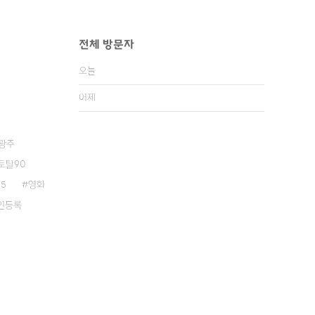
전체 방문자
오늘
어제
광주
토탈90
55
영화
인등록