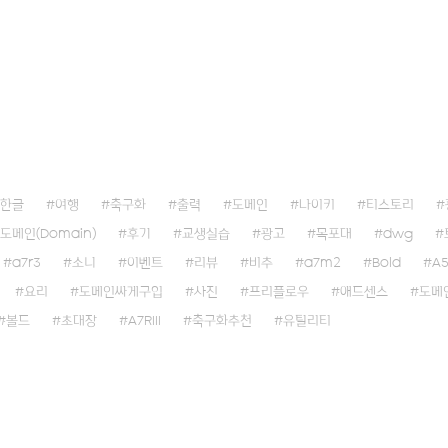
한글
여행
축구화
출력
도메인
나이키
티스토리
도메인(Domain)
후기
교생실습
광고
목포대
dwg
a7r3
소니
이벤트
리뷰
비추
a7m2
Bold
A
요리
도메인싸게구입
사진
프리플로우
애드센스
도메
볼드
초대장
A7RIII
축구화추천
유틸리티