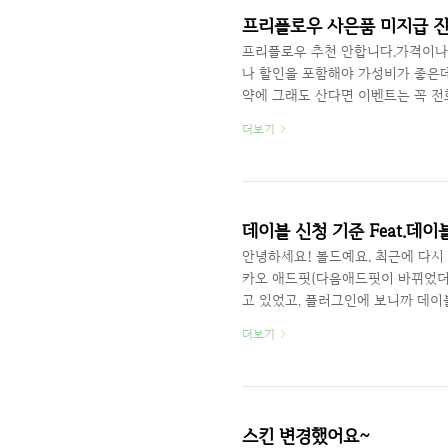
무..
프리플로우 사은품 미지급 진
프리플로우 추천 안합니다.가격이나
나 할인을 포함해야 가성비가 좋은데
약에 그래도 산다면 이벤트는 꼭 전
모르니까요.2020/08/01 - [정
더보기
2020/07/10 - [정보기술 IT
2020/07/09 - [정보기술 IT/프리
[정보기술 IT/프리플로우] - 프리
되는..
데이블 신청 기준 Feat.데이
안녕하세요! 볼드예요. 최근에 다시
카오 애드핏(다음애드핏이 바뀌었더라
고 있었고, 플러그인에 보니까 데
서 일단 신청해봤는데...결과는 두
더보기
반려!!! 왠지 슬픈 말 같네요.(서류 
일 페이지뷰 3,000 이상이 되어야
다른 광고들도 비슷할거 같은데요.다
텐핑은 바로 가입해서 달..
스킨 변경했어요~