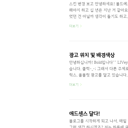
스킨 변경 보고 안녕하세요! 볼드예
해야지 하고 십 년은 지난 거 같아요
었던 건 아닐까 생각이 들기도 하고,
무튼! 드디어 이틀 정도 꼬박 고민
더보기
게 바꿔봤고요. 반응형 웹이 나온지
드센스, 애드핏, 라이브리에서 타블라
뜨더라고요. 쿨럭.. 저도 먹고 살..
는 3선을 눌러야 메뉴..
광고 위치 및 배경색상
안녕하십니까! Bold입니다^^ LI
습니다. 쿨럭-_-; 그래서 다른 주
릭스, 올블릿 광고를 달고 있습니다
센스 광고를 달기 시작한건 블로그 
더보기
달 수 있었습니다. 처음 시도는 내가 운영
해서 신청했지만 페이지 유형 문제로
을 했지만 컨텐츠 부족으로 통과하
수..
애드센스 달다!
블로그를 시작하게 되고 나서, 매일 하
그런 생각 하시겠죠? 저는 하루에 