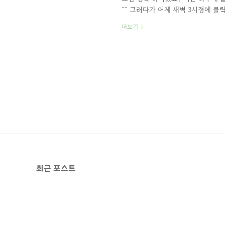
^^ 그러다가 어제 새벽 3시경에 
청 했습니다. 더불어서 다음의 웹인
더보기
두둥! 보시면 아시겠지만 구글에서는
이 많다나 어쩐다나-_-; 그래서 
각했는데 이거 참 아쉽네요; 하기는
설치해서 쓰던 웹호스팅 계정에서..
최근 포스트